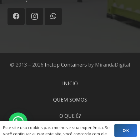
© 2013 – 2026
Inctop Containers
by MirandaDigital
INICIO
QUEM SOMOS
O QUE É?
Este site usa cookies para melhorar sua experiência. Se
OK
PROJETOS
você continuar a usar este site, você concorda com ele.