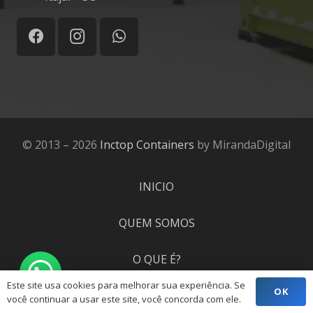
© 2013 – 2026
Inctop Containers
by MirandaDigital
INICIO
QUEM SOMOS
O QUE É?
Este site usa cookies para melhorar sua experiência. Se
OK
PROJETOS
você continuar a usar este site, você concorda com ele.