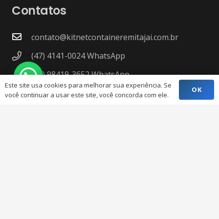
Contatos
contato@kitnetcontaineremitajai.com.br
(47) 4141-0024 WhatsApp
(47) 98419-3652 WhatsApp
Este site usa cookies para melhorar sua experiência. Se
OK
Av. Gov. Adolfo Konder, N: 2151 – Cidade Nova,
você continuar a usar este site, você concorda com ele.
Itajaí – SC