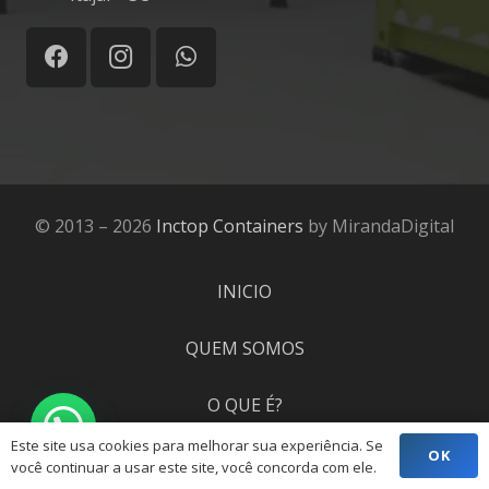
© 2013 – 2026
Inctop Containers
by MirandaDigital
INICIO
QUEM SOMOS
O QUE É?
Este site usa cookies para melhorar sua experiência. Se
OK
PROJETOS
você continuar a usar este site, você concorda com ele.