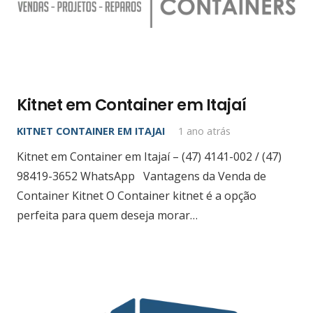
Kitnet em Container em Itajaí
KITNET CONTAINER EM ITAJAI
1 ano atrás
Kitnet em Container em Itajaí – (47) 4141-002 / (47)
98419-3652 WhatsApp Vantagens da Venda de
Container Kitnet O Container kitnet é a opção
perfeita para quem deseja morar…