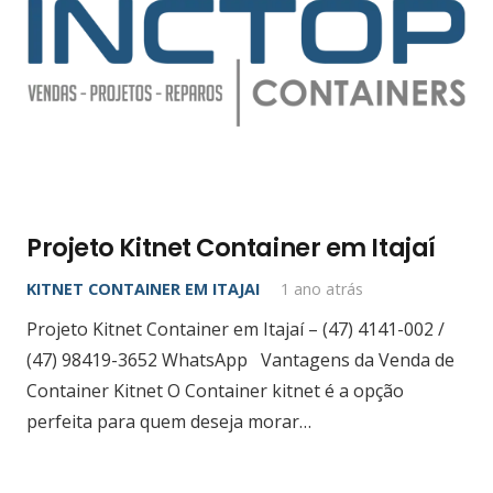
Projeto Kitnet Container em Itajaí
KITNET CONTAINER EM ITAJAI
1 ano atrás
Projeto Kitnet Container em Itajaí – (47) 4141-002 /
(47) 98419-3652 WhatsApp Vantagens da Venda de
Container Kitnet O Container kitnet é a opção
perfeita para quem deseja morar…