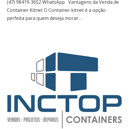
(47) 98419-3652 WhatsApp Vantagens da Venda de
Container Kitnet O Container kitnet é a opção
perfeita para quem deseja morar…