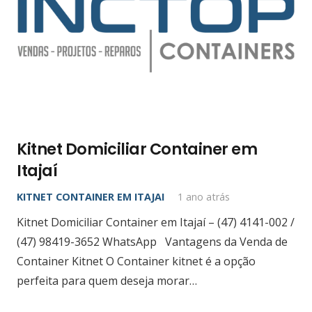
Kitnet Domiciliar Container em
Itajaí
KITNET CONTAINER EM ITAJAI
1 ano atrás
Kitnet Domiciliar Container em Itajaí – (47) 4141-002 /
(47) 98419-3652 WhatsApp Vantagens da Venda de
Container Kitnet O Container kitnet é a opção
perfeita para quem deseja morar…