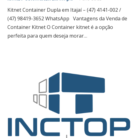
Kitnet Container Dupla em Itajaí – (47) 4141-002 /
(47) 98419-3652 WhatsApp Vantagens da Venda de
Container Kitnet O Container kitnet é a opção
perfeita para quem deseja morar…