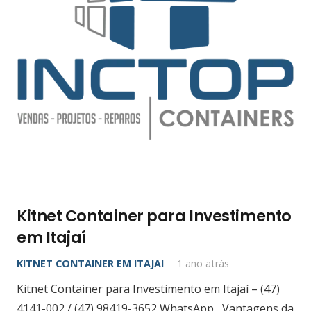
Kitnet Container para Investimento
em Itajaí
KITNET CONTAINER EM ITAJAI
1 ano atrás
Kitnet Container para Investimento em Itajaí – (47)
4141-002 / (47) 98419-3652 WhatsApp Vantagens da