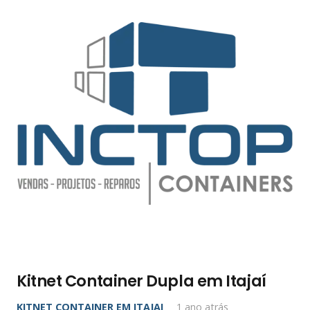
Kitnet Container Dupla em Itajaí
KITNET CONTAINER EM ITAJAI
1 ano atrás