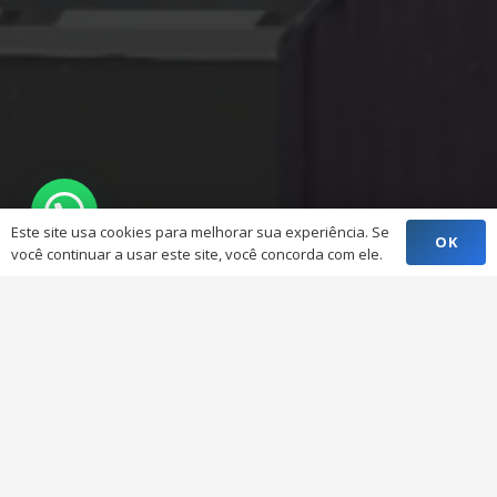
Este site usa cookies para melhorar sua experiência. Se
OK
você continuar a usar este site, você concorda com ele.
Inctop Containers
A Inctop Casa Container e Projetos Customizados
oferece as melhores soluções na venda de
containers adaptados para cada tipo de projeto.
A Inctop Casa Container e Projetos Customizados
desenvolve seu Container Kitnet a venda com todas