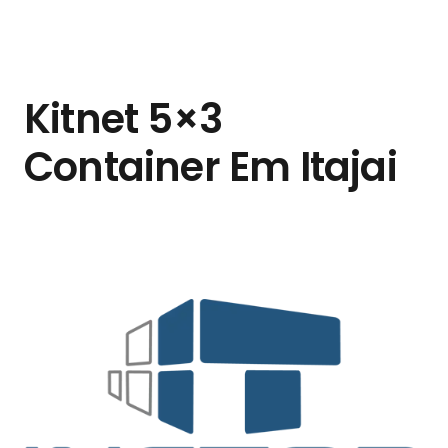
Kitnet 5×3
Container Em Itajai