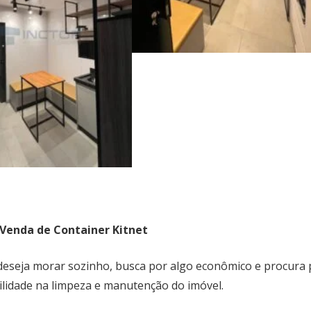
Venda de Container Kitnet
 deseja morar sozinho, busca por algo econômico e procura 
ilidade na limpeza e manutenção do imóvel.