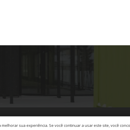
Kitnet Domiciliar Container em Itajaí
Kitnet Casa Container em Itajaí
Kitnet Container 30m² em Itajaí
l
INICIO
QUEM S
a melhorar sua experiência. Se você continuar a usar este site, você conc