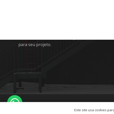
venda de containers adaptados para cada tipo
de projeto.
A Inctop Casa Container e Projetos
Customizados desenvolve seu Container Kitnet
a venda com todas as instalações necessária
para seu projeto.
© 2013 – 2026
Inctop Containers
by MirandaDigita
Este site usa cookies par