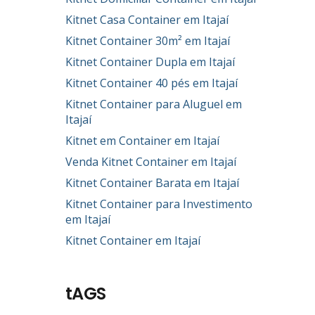
Kitnet Casa Container em Itajaí
Kitnet Container 30m² em Itajaí
Kitnet Container Dupla em Itajaí
Kitnet Container 40 pés em Itajaí
Kitnet Container para Aluguel em
Itajaí
Kitnet em Container em Itajaí
Venda Kitnet Container em Itajaí
Kitnet Container Barata em Itajaí
Kitnet Container para Investimento
em Itajaí
Kitnet Container em Itajaí
tAGS