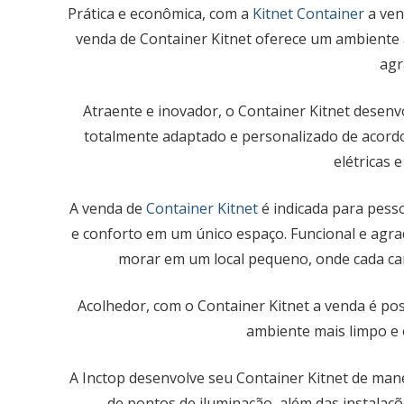
Prática e econômica, com a
Kitnet Container
a ven
venda de Container Kitnet oferece um ambient
agr
Atraente e inovador, o Container Kitnet desenv
totalmente adaptado e personalizado de acordo
elétricas e
A venda de
Container Kitnet
é indicada para pess
e conforto em um único espaço. Funcional e agra
morar em um local pequeno, onde cada ca
Acolhedor, com o Container Kitnet a venda é pos
ambiente mais limpo e o
A Inctop desenvolve seu Container Kitnet de mane
de pontos de iluminação, além das instalaçõ