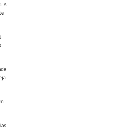
. A
te
é
s
ade
eja
um
ias