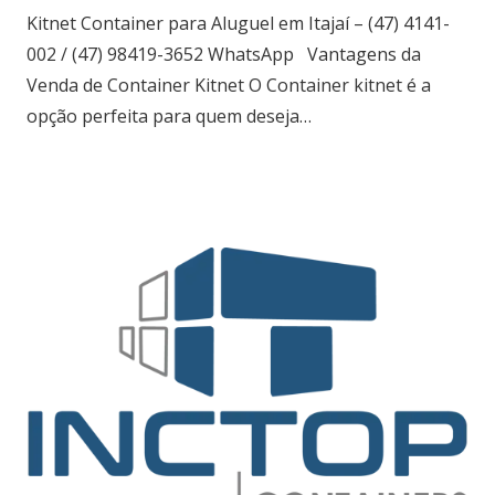
Kitnet Container para Aluguel em Itajaí – (47) 4141-
002 / (47) 98419-3652 WhatsApp Vantagens da
Venda de Container Kitnet O Container kitnet é a
opção perfeita para quem deseja…