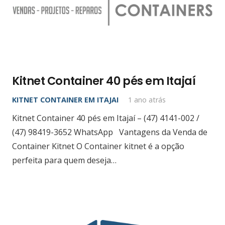
Kitnet Container 40 pés em Itajaí
KITNET CONTAINER EM ITAJAI
1 ano atrás
Kitnet Container 40 pés em Itajaí – (47) 4141-002 /
(47) 98419-3652 WhatsApp Vantagens da Venda de
Container Kitnet O Container kitnet é a opção
perfeita para quem deseja…