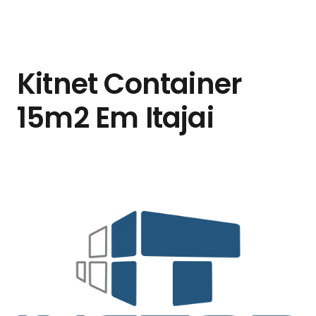
Kitnet Container
15m2 Em Itajai