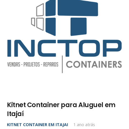
Kitnet Container para Aluguel em
Itajaí
KITNET CONTAINER EM ITAJAI
1 ano atrás