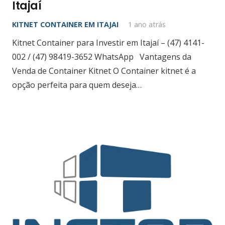
Itajaí
KITNET CONTAINER EM ITAJAI
1 ano atrás
Kitnet Container para Investir em Itajaí – (47) 4141-
002 / (47) 98419-3652 WhatsApp Vantagens da
Venda de Container Kitnet O Container kitnet é a
opção perfeita para quem deseja…