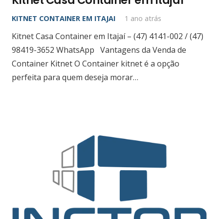
Kitnet Casa Container em Itajaí
KITNET CONTAINER EM ITAJAI
1 ano atrás
Kitnet Casa Container em Itajaí – (47) 4141-002 / (47)
98419-3652 WhatsApp Vantagens da Venda de
Container Kitnet O Container kitnet é a opção
perfeita para quem deseja morar…