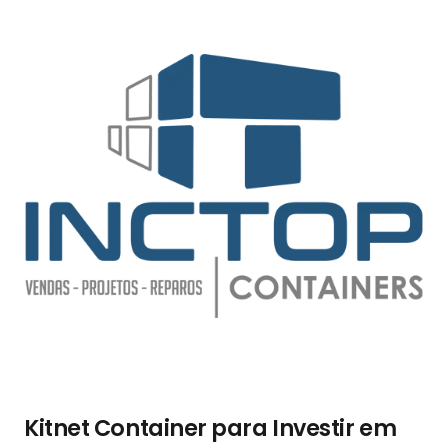
Kitnet Container para Investir em