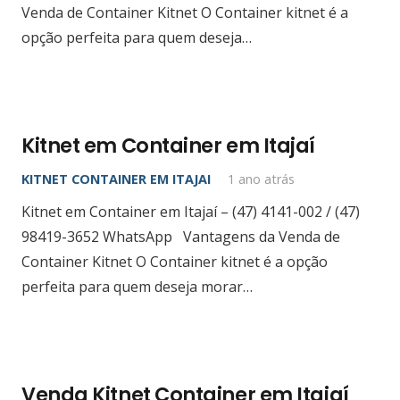
Venda de Container Kitnet O Container kitnet é a
opção perfeita para quem deseja…
Kitnet em Container em Itajaí
KITNET CONTAINER EM ITAJAI
1 ano atrás
Kitnet em Container em Itajaí – (47) 4141-002 / (47)
98419-3652 WhatsApp Vantagens da Venda de
Container Kitnet O Container kitnet é a opção
perfeita para quem deseja morar…
Venda Kitnet Container em Itajaí