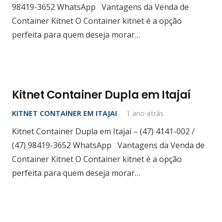
98419-3652 WhatsApp Vantagens da Venda de
Container Kitnet O Container kitnet é a opção
perfeita para quem deseja morar…
Kitnet Container Dupla em Itajaí
KITNET CONTAINER EM ITAJAI
1 ano atrás
Kitnet Container Dupla em Itajaí – (47) 4141-002 /
(47) 98419-3652 WhatsApp Vantagens da Venda de
Container Kitnet O Container kitnet é a opção
perfeita para quem deseja morar…