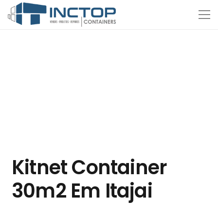
Kitnet Container
30m2 Em Itajai