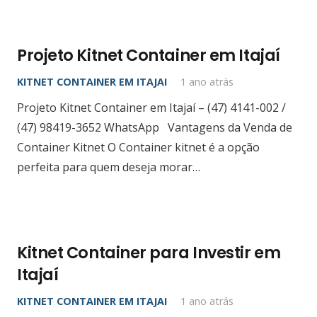
Projeto Kitnet Container em Itajaí
KITNET CONTAINER EM ITAJAI
1 ano atrás
Projeto Kitnet Container em Itajaí – (47) 4141-002 /
(47) 98419-3652 WhatsApp Vantagens da Venda de
Container Kitnet O Container kitnet é a opção
perfeita para quem deseja morar…
Kitnet Container para Investir em
Itajaí
KITNET CONTAINER EM ITAJAI
1 ano atrás