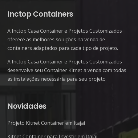
Inctop Containers
A Inctop Casa Container e Projetos Customizados
oferece as melhores soluções na venda de
containers adaptados para cada tipo de projeto.
A Inctop Casa Container e Projetos Customizados
desenvolve seu Container Kitnet a venda com todas
as instalações necessária para seu projeto.
Novidades
Projeto Kitnet Container em Itajaí
Kitnet Container para Investir em Itajaí