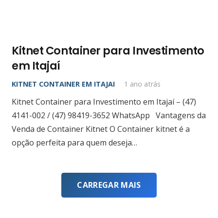
Kitnet Container para Investimento
em Itajaí
KITNET CONTAINER EM ITAJAI
1 ano atrás
Kitnet Container para Investimento em Itajaí – (47)
4141-002 / (47) 98419-3652 WhatsApp Vantagens da
Venda de Container Kitnet O Container kitnet é a
opção perfeita para quem deseja…
CARREGAR MAIS