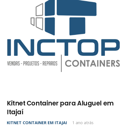
Kitnet Container para Aluguel em
Itajaí
KITNET CONTAINER EM ITAJAI
1 ano atrás