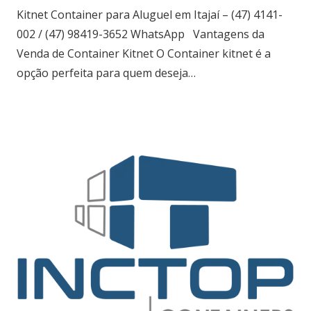
Kitnet Container para Aluguel em Itajaí – (47) 4141-
002 / (47) 98419-3652 WhatsApp Vantagens da
Venda de Container Kitnet O Container kitnet é a
opção perfeita para quem deseja…