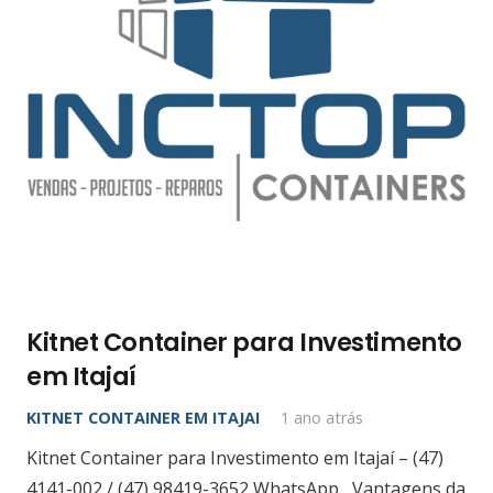
Kitnet Container para Investimento
em Itajaí
KITNET CONTAINER EM ITAJAI
1 ano atrás
Kitnet Container para Investimento em Itajaí – (47)
4141-002 / (47) 98419-3652 WhatsApp Vantagens da