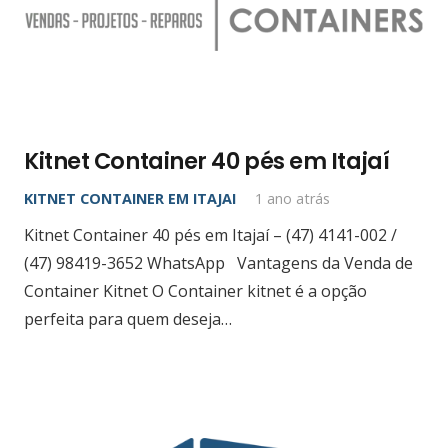
Kitnet Container 40 pés em Itajaí
KITNET CONTAINER EM ITAJAI
1 ano atrás
Kitnet Container 40 pés em Itajaí – (47) 4141-002 /
(47) 98419-3652 WhatsApp Vantagens da Venda de
Container Kitnet O Container kitnet é a opção
perfeita para quem deseja…