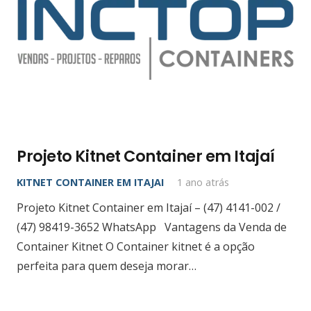
Projeto Kitnet Container em Itajaí
KITNET CONTAINER EM ITAJAI
1 ano atrás
Projeto Kitnet Container em Itajaí – (47) 4141-002 /
(47) 98419-3652 WhatsApp Vantagens da Venda de
Container Kitnet O Container kitnet é a opção
perfeita para quem deseja morar…