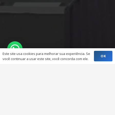
Este site usa cookies para melhorar sua experiência. Se
OK
você continuar a usar este site, você concorda com ele.
Inctop Containers
A Inctop Casa Container e Projetos Customizados
oferece as melhores soluções na venda de
containers adaptados para cada tipo de projeto.
A Inctop Casa Container e Projetos Customizados
desenvolve seu Container Kitnet a venda com todas