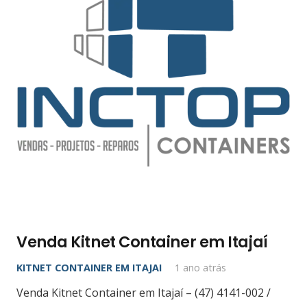
Venda Kitnet Container em Itajaí
KITNET CONTAINER EM ITAJAI
1 ano atrás
Venda Kitnet Container em Itajaí – (47) 4141-002 /