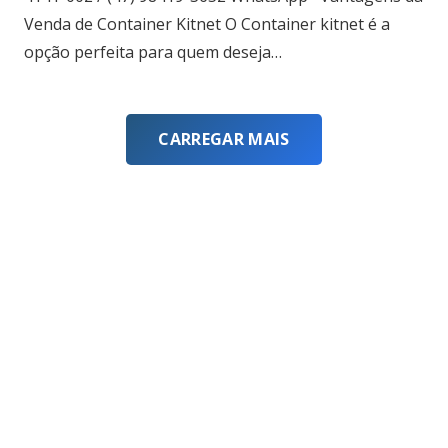
Venda de Container Kitnet O Container kitnet é a
opção perfeita para quem deseja…
CARREGAR MAIS