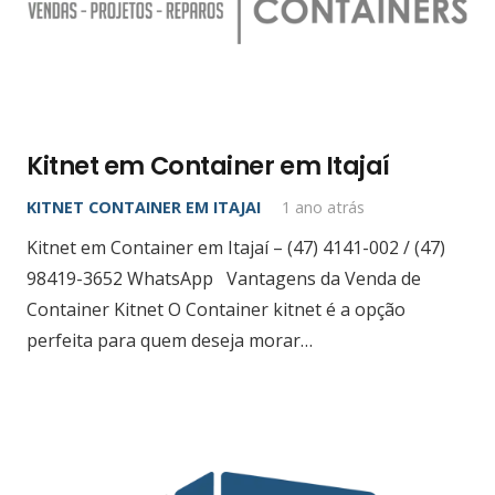
Kitnet em Container em Itajaí
KITNET CONTAINER EM ITAJAI
1 ano atrás
Kitnet em Container em Itajaí – (47) 4141-002 / (47)
98419-3652 WhatsApp Vantagens da Venda de
Container Kitnet O Container kitnet é a opção
perfeita para quem deseja morar…